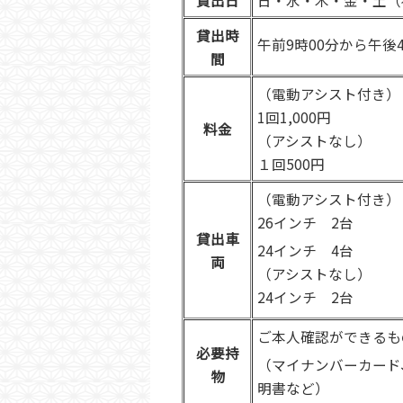
貸出時
午前9時00分から午後
間
（電動アシスト付き）
1回1,000円
料金
（アシストなし）
１回500円
（電動アシスト付き）
26インチ 2台
貸出車
24インチ 4台
両
（アシストなし）
24インチ 2台
ご本人確認ができるも
必要持
（マイナンバーカード
物
明書など）