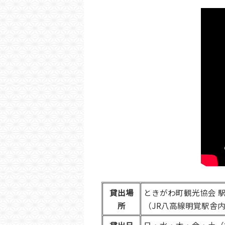
貸出場
ときがわ町観光協会 
所
（JR八高線明覚駅舎
貸出日
日・水・木・金・土（