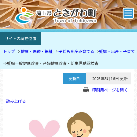
サイトの現在位置
トップ
⇒
健康・医療・福祉
⇒
子どもを産み育てる
⇒
妊娠・出産・子育て
⇒
妊婦一般健康診査・産婦健康診査・新生児聴覚検査
2025年5月16日 更新
更新日
印刷用ページを開く
読み上げる