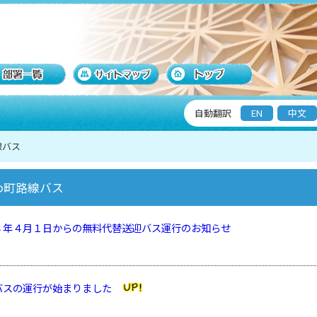
自動翻訳
EN
中文
線バス
わ町路線バス
８年４月１日からの無料代替送迎バス運行のお知らせ
バスの運行が始まりました