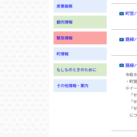
産業振興
町営
観光情報
緊急情報
路線
町情報
路線
もしものときのために
令和
・町
その他情報・案内
※イ
「せ
「せ
「せ
につ