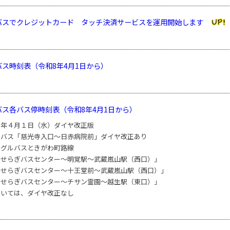
バスでクレジットカード タッチ決済サービスを運用開始します
バス時刻表（令和8年4月1日から）
バス各バス停時刻表（令和8年4月1日から）
８年４月１日（水）ダイヤ改正版
営バス「慈光寺入口〜日赤病院前」ダイヤ改正あり
ーグルバスときがわ町路線
せらぎバスセンター〜明覚駅〜武蔵嵐山駅（西口）」
せらぎバスセンター〜十王堂前〜武蔵嵐山駅（西口）」
せらぎバスセンター〜チサン霊園〜越生駅（東口）」
いては、ダイヤ改正なし