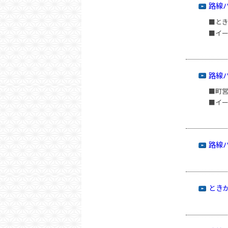
路線
■と
■イ
路線
■町
■イ
路線
とき