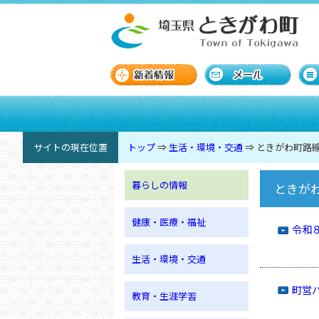
サイトの現在位置
トップ
⇒
生活・環境・交通
⇒
ときがわ町路
暮らしの情報
ときが
健康・医療・福祉
令和
生活・環境・交通
町営
教育・生涯学習