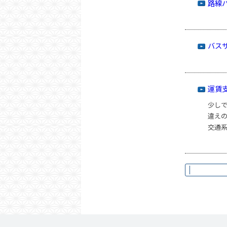
路線
バス
運賃
少し
違え
交通系