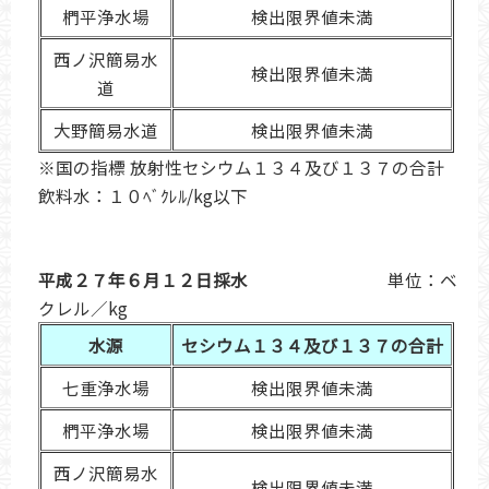
椚平浄水場
検出限界値未満
西ノ沢簡易水
検出限界値未満
道
大野簡易水道
検出限界値未満
※国の指標 放射性セシウム１３４及び１３７の合計
飲料水：１０ﾍﾞｸﾚﾙ/kg以下
平成２７年６月１２日採水
単位：ベ
クレル／kg
水源
セシウム１３４及び１３７の合計
七重浄水場
検出限界値未満
椚平浄水場
検出限界値未満
西ノ沢簡易水
検出限界値未満