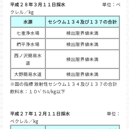
平成２８年３月１１日採水
単位：ベ
クレル／kg
水源
セシウム１３４及び１３７の合計
七重浄水場
検出限界値未満
椚平浄水場
検出限界値未満
西ノ沢簡易水
検出限界値未満
道
大野簡易水道
検出限界値未満
※国の指標 放射性セシウム１３４及び１３７の合計
飲料水：１０ﾍﾞｸﾚﾙ/kg以下
平成２７年１２月１１日採水
単位：
ベクレル／kg