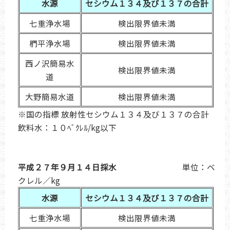
水源
セシウム１３４及び１３７の合計
七重浄水場
検出限界値未満
椚平浄水場
検出限界値未満
西ノ沢簡易水
検出限界値未満
道
大野簡易水道
検出限界値未満
※国の指標 放射性セシウム１３４及び１３７の合計
飲料水：１０ﾍﾞｸﾚﾙ/kg以下
平成２７年９月１４日採水
単位：ベ
クレル／kg
水源
セシウム１３４及び１３７の合計
七重浄水場
検出限界値未満