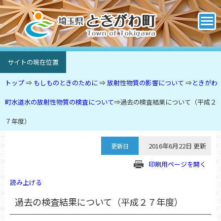
サイトの現在位置
トップ
⇒
もしものときのために
⇒
放射性物質の影響について
⇒
ときがわ
町水道水の放射性物質の検査について
⇒
過去の検査結果について（平成２
７年度）
2016年6月22日 更新
更新日
印刷用ページを開く
読み上げる
過去の検査結果について（平成２７年度）