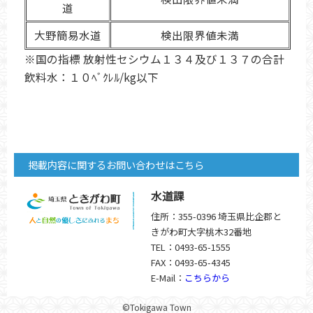
道
大野簡易水道
検出限界値未満
※国の指標 放射性セシウム１３４及び１３７の合計
飲料水：１０ﾍﾞｸﾚﾙ/kg以下
掲載内容に関するお問い合わせはこちら
水道課
住所：355-0396 埼玉県比企郡と
きがわ町大字桃木32番地
TEL：0493-65-1555
FAX：0493-65-4345
E-Mail：
こちらから
©Tokigawa Town