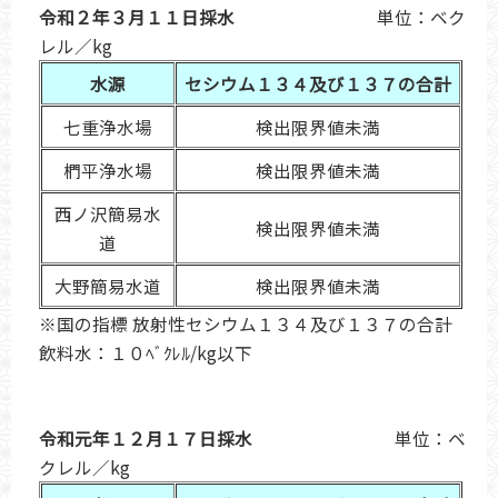
令和２年３月１１日採水
単位：ベク
レル／kg
水源
セシウム１３４及び１３７の合計
七重浄水場
検出限界値未満
椚平浄水場
検出限界値未満
西ノ沢簡易水
検出限界値未満
道
大野簡易水道
検出限界値未満
※国の指標 放射性セシウム１３４及び１３７の合計
飲料水：１０ﾍﾞｸﾚﾙ/kg以下
令和元年１２月１７日採水
単位：ベ
クレル／kg