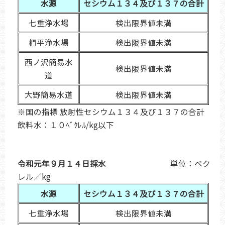
水源
セシウム１３４及び１３７の合計
七重浄水場
検出限界値未満
椚平浄水場
検出限界値未満
西ノ沢簡易水
検出限界値未満
道
大野簡易水道
検出限界値未満
※国の指標 放射性セシウム１３４及び１３７の合計
飲料水：１０ﾍﾞｸﾚﾙ/kg以下
令和元年９月１４日採水
単位：ベク
レル／kg
水源
セシウム１３４及び１３７の合計
七重浄水場
検出限界値未満