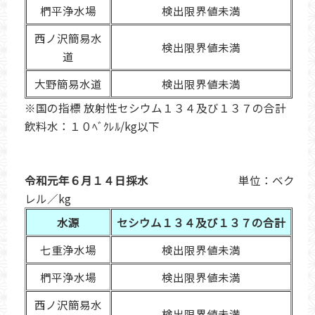
椚平浄水場
検出限界値未満
西ノ沢簡易水
検出限界値未満
道
大野簡易水道
検出限界値未満
※国の指標 放射性セシウム１３４及び１３７の合計
飲料水：１０ﾍﾞｸﾚﾙ/kg以下
令和元年６月１４日採水
単位：ベク
レル／kg
水源
セシウム１３４及び１３７の合計
七重浄水場
検出限界値未満
椚平浄水場
検出限界値未満
西ノ沢簡易水
検出限界値未満