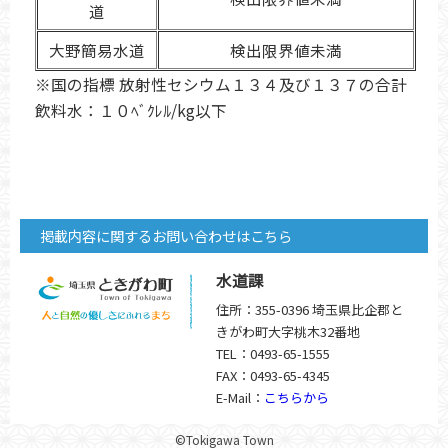
道
大野簡易水道
検出限界値未満
※国の指標 放射性セシウム１３４及び１３７の合計
飲料水：１０ﾍﾞｸﾚﾙ/kg以下
掲載内容に関するお問い合わせはこちら
水道課
住所：355-0396 埼玉県比企郡と
きがわ町大字桃木32番地
TEL：0493-65-1555
FAX：0493-65-4345
E-Mail：
こちらから
©Tokigawa Town