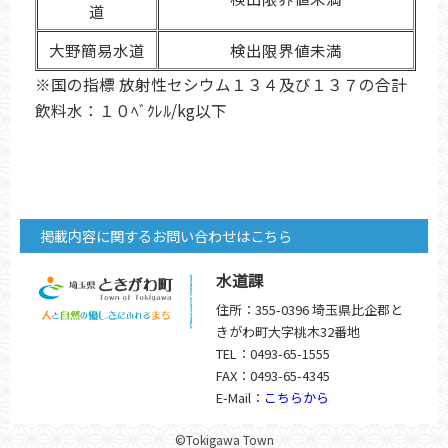
道
大野簡易水道
検出限界値未満
※国の指標 放射性セシウム１３４及び１３７の合計
飲料水：１０ﾍﾞｸﾚﾙ/kg以下
掲載内容に関するお問い合わせはこちら
水道課
住所：355-0396 埼玉県比企郡と
きがわ町大字桃木32番地
TEL：0493-65-1555
FAX：0493-65-4345
E-Mail：
こちらから
©Tokigawa Town