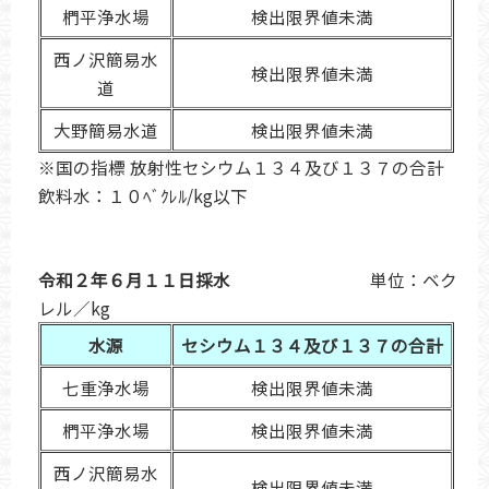
椚平浄水場
検出限界値未満
西ノ沢簡易水
検出限界値未満
道
大野簡易水道
検出限界値未満
※国の指標 放射性セシウム１３４及び１３７の合計
飲料水：１０ﾍﾞｸﾚﾙ/kg以下
令和２年６月１１日採水
単位：ベク
レル／kg
水源
セシウム１３４及び１３７の合計
七重浄水場
検出限界値未満
椚平浄水場
検出限界値未満
西ノ沢簡易水
検出限界値未満