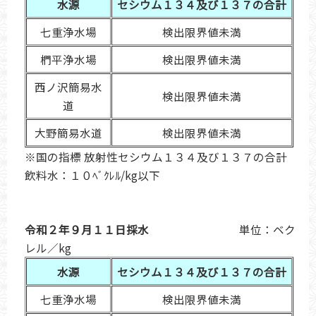
水源
セシウム１３４及び１３７の合計
七重浄水場
検出限界値未満
椚平浄水場
検出限界値未満
西ノ沢簡易水
検出限界値未満
道
大野簡易水道
検出限界値未満
※国の指標 放射性セシウム１３４及び１３７の合計
飲料水：１０ﾍﾞｸﾚﾙ/kg以下
令和２年９月１１日採水
単位：ベク
レル／kg
水源
セシウム１３４及び１３７の合計
七重浄水場
検出限界値未満