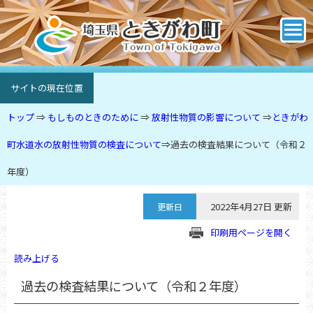
サイトの現在位置
トップ
⇒
もしものときのために
⇒
放射性物質の影響について
⇒
ときがわ
町水道水の放射性物質の検査について
⇒
過去の検査結果について（令和２
年度）
2022年4月27日 更新
更新日
印刷用ページを開く
読み上げる
過去の検査結果について（令和２年度）