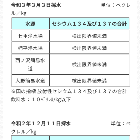
令和３年３月３日採水
単位：ベクレ
ル／kg
水源
セシウム１３４及び１３７の合計
七重浄水場
検出限界値未満
椚平浄水場
検出限界値未満
西ノ沢簡易水
検出限界値未満
道
大野簡易水道
検出限界値未満
※国の指標 放射性セシウム１３４及び１３７の合計
飲料水：１０ﾍﾞｸﾚﾙ/kg以下
令和２年１２月１１日採水
単位：ベ
クレル／kg