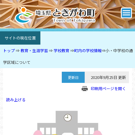
サイトの現在位置
トップ
⇒
教育・生涯学習
⇒
学校教育
⇒
町内の学校情報
⇒
小・中学校の通
学区域について
2020年9月25日 更新
更新日
印刷用ページを開く
読み上げる