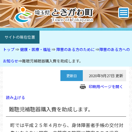
サイトの現在位置
トップ
⇒
健康・医療・福祉
⇒
障害のある方のために
⇒
障害のある方への
お知らせ
⇒
難聴児補聴器購入費を助成します。
2020年9月27日 更新
更新日
印刷用ページを開く
読み上げる
難聴児補聴器購入費を助成します。
町では平成２５年４月から、身体障害者手帳の交付対