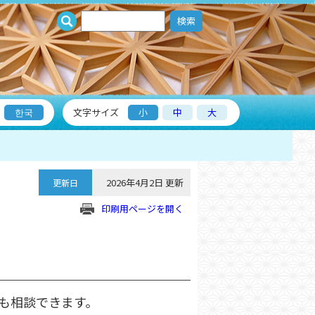
検索
한국
文字サイズ
小
中
大
2026年4月2日 更新
更新日
印刷用ページを開く
も相談できます。