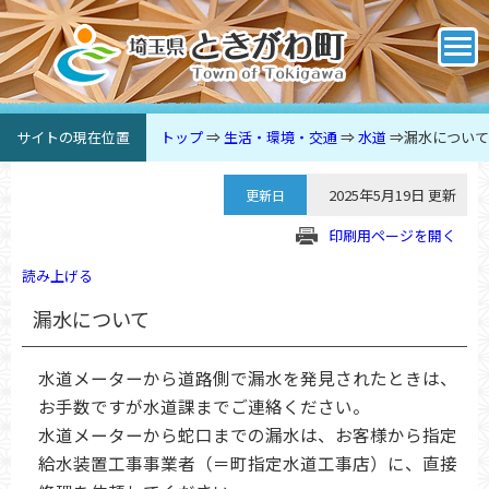
サイトの現在位置
トップ
⇒
生活・環境・交通
⇒
水道
⇒
漏水について
2025年5月19日 更新
更新日
印刷用ページを開く
読み上げる
漏水について
水道メーターから道路側で漏水を発見されたときは、
お手数ですが水道課までご連絡ください。
水道メーターから蛇口までの漏水は、お客様から指定
給水装置工事事業者（＝町指定水道工事店）に、直接