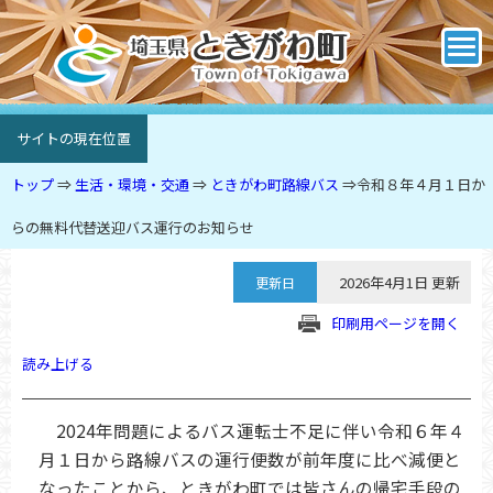
サイトの現在位置
トップ
⇒
生活・環境・交通
⇒
ときがわ町路線バス
⇒
令和８年４月１日か
らの無料代替送迎バス運行のお知らせ
2026年4月1日 更新
更新日
印刷用ページを開く
読み上げる
2024年問題によるバス運転士不足に伴い令和６年４
月１日から路線バスの運行便数が前年度に比べ減便と
なったことから、ときがわ町では皆さんの帰宅手段の