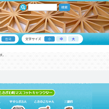
検索
한국
文字サイズ
小
中
大
す。