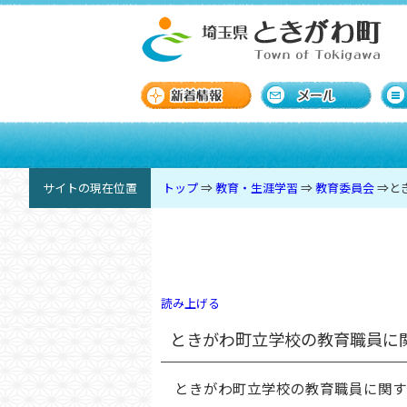
サイトの現在位置
トップ
⇒
教育・生涯学習
⇒
教育委員会
⇒
と
読み上げる
ときがわ町立学校の教育職員に
ときがわ町立学校の教育職員に関す