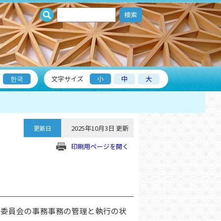
検索
한국
文字サイズ
小
中
大
2025年10月3日 更新
更新日
印刷用ページを開く
育委員会の事務事務の管理と執行の状