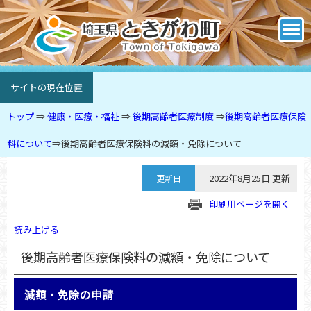
サイトの現在位置
トップ
⇒
健康・医療・福祉
⇒
後期高齢者医療制度
⇒
後期高齢者医療保険
料について
⇒
後期高齢者医療保険料の減額・免除について
2022年8月25日 更新
更新日
印刷用ページを開く
読み上げる
後期高齢者医療保険料の減額・免除について
減額・免除の申請