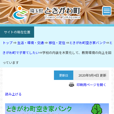
サイトの現在位置
トップ
⇒
生活・環境・交通
⇒
移住・定住
⇒
ときがわ町空き家バンク
⇒
と
きがわ町で子育てしたい
⇒
学校の内装を木質化して、教育環境の向上を図
っています
2020年9月4日 更新
更新日
印刷用ページを開く
読み上げる