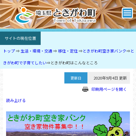
サイトの現在位置
トップ
⇒
生活・環境・交通
⇒
移住・定住
⇒
ときがわ町空き家バンク
⇒
と
きがわ町で子育てしたい
⇒
ときがわ町はこんなところ
2020年9月4日 更新
更新日
印刷用ページを開く
読み上げる