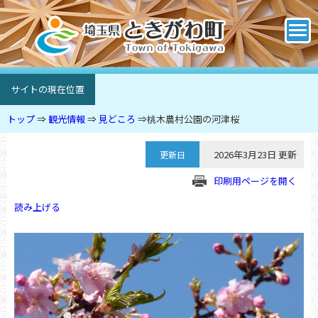
サイトの現在位置
トップ
⇒
観光情報
⇒
見どころ
⇒
桃木農村公園の河津桜
2026年3月23日 更新
更新日
印刷用ページを開く
読み上げる