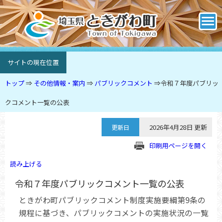
サイトの現在位置
トップ
⇒
その他情報・案内
⇒
パブリックコメント
⇒
令和７年度パブリッ
クコメント一覧の公表
2026年4月28日 更新
更新日
印刷用ページを開く
読み上げる
令和７年度パブリックコメント一覧の公表
ときがわ町パブリックコメント制度実施要綱第9条の
規程に基づき、パブリックコメントの実施状況の一覧