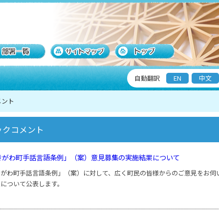
自動翻訳
EN
中文
メント
ックコメント
きがわ町手話言語条例」（案）意見募集の実施結果について
きがわ町手話言語条例」（案）に対して、広く町民の皆様からのご意見をお伺
果について公表します。