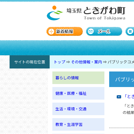
サイトの現在位置
トップ
⇒
その他情報・案内
⇒
パブリックコ
暮らしの情報
パブリ
健康・医療・福祉
「と
「と
生活・環境・交通
の結
教育・生涯学習