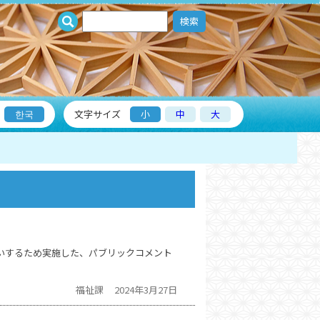
検索
한국
文字サイズ
小
中
大
いするため実施した、パブリックコメント
福祉課
2024年3月27日