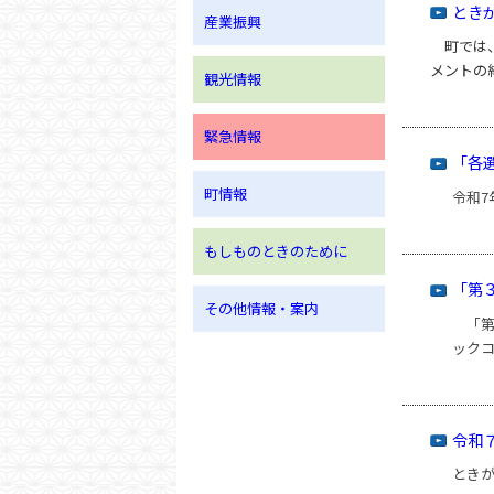
とき
産業振興
町では、
メントの
観光情報
緊急情報
「各
町情報
令和7
もしものときのために
「第
その他情報・案内
「第
ック
令和
とき