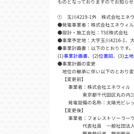
ものとなっておりますのでお知らせ
① 玉川4219-1外 株式会社エネ
●発電事業者：株式会社エネウィル
●設計・施工会社：TSE株式会社
●事業予定地：大字玉川4216-1、大
●事業計画書：以下のとおりです。
(1)
事業計画書
、(2)
位置図
、(3)
土地
●事業計画の変更
地位の継承に伴い以下のとおり変
【変更前】
事業者：株式会社エネウィル 
東京都千代田区丸の内三丁
発電設備の名称：太陽光ビレッ
【変更後】
事業者：フォレストソーラーウ
代表社員 一般社団法人エナ
職務執行者 野坂照光