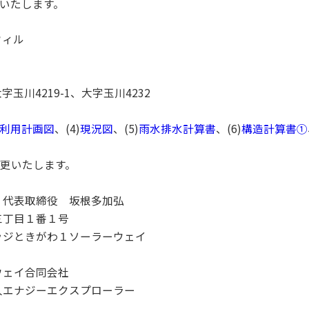
いたします。
ウィル
字玉川4219-1、大字玉川4232
利用計画図
、(4)
現況図
、(5)
雨水排水計算書
、(6)
構造計算書①
更いたします。
代表取締役 坂根多加弘
目１番１号
ジときがわ１ソーラーウェイ
ェイ合同会社
ジーエクスプローラー