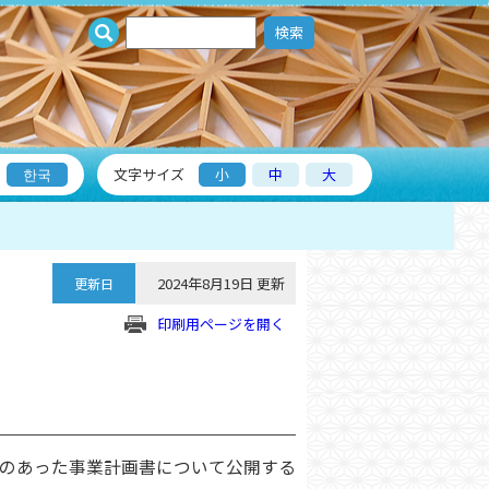
検索
한국
文字サイズ
小
中
大
2024年8月19日 更新
更新日
印刷用ページを開く
のあった事業計画書について公開する