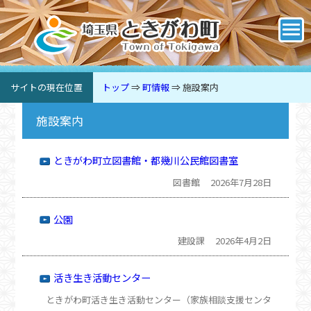
サイトの現在位置
トップ
⇒
町情報
⇒
施設案内
施設案内
ときがわ町立図書館・都幾川公民館図書室
図書館
2026年7月28日
公園
建設課
2026年4月2日
活き生き活動センター
ときがわ町活き生き活動センター（家族相談支援センタ