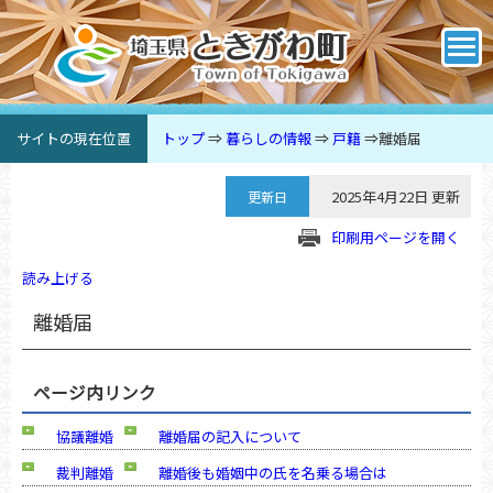
サイトの現在位置
トップ
⇒
暮らしの情報
⇒
戸籍
⇒
離婚届
2025年4月22日 更新
更新日
印刷用ページを開く
読み上げる
離婚届
ページ内リンク
協議離婚
離婚届の記入について
裁判離婚
離婚後も婚姻中の氏を名乗る場合は