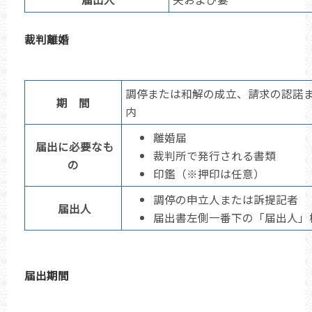
裁判離婚
調停または和解の成立、請求の認諾
期 間
内
離婚届
届出に必要なも
裁判所で発行される書類
の
印鑑（※押印は任意）
調停の申立人または訴提記者
届出人
届出書左側一番下の「届出人」
届出期間