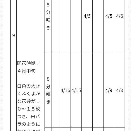
５
分
4/5
4/5
4/6
咲
き
9
開花時期：
４月中旬
８
白色の大き
分
4/16
4/15
4/9
4/8
くふくよか
咲
な花弁が１
き
０～１５枚
つき、白バ
ラのように