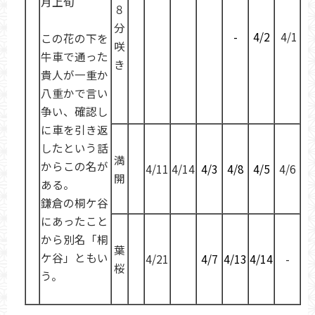
月上旬
８
分
-
4/2
4/1
この花の下を
咲
牛車で通った
き
貴人が一重か
八重かで言い
争い、確認し
に車を引き返
したという話
満
からこの名が
4/11
4/14
4/3
4/8
4/5
4/6
開
ある。
鎌倉の桐ケ谷
にあったこと
から別名「桐
葉
ケ谷」ともい
4/21
4/7
4/13
4/14
-
桜
う。