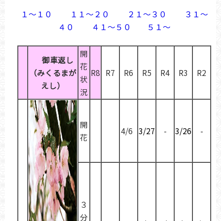
１～１０
１１～２０
２１～３０
３１～
４０
４１～５０
５１～
開
御車返し
花
（みくるまが
R8
R7
R6
R5
R4
R3
R2
状
えし）
況
開
4/6
3/27
-
3/26
-
花
３
分