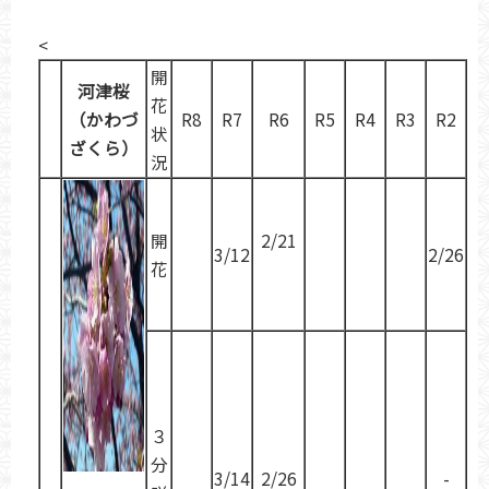
<
開
河津桜
花
（かわづ
R8
R7
R6
R5
R4
R3
R2
状
ざくら）
況
開
2/21
3/12
2/26
花
３
分
3/14
2/26
-