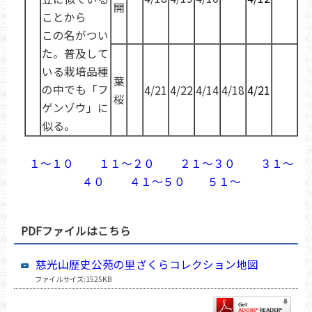
開
ことから
この名がつい
た。普及して
いる栽培品種
葉
の中でも「フ
4/21
4/22
4/14
4/18
4/21
桜
ゲンゾウ」に
似る。
１～１０
１１～２０
２１～３０
３１～
４０
４１～５０
５１～
PDFファイルはこちら
慈光山歴史公苑の里ざくらコレクション地図
ファイルサイズ:1525KB