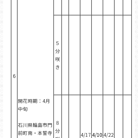
５
分
咲
き
6
開花時期：4月
中旬
８
石川県輪島市門
分
前町南・本誓寺
4/17
4/10
4/22