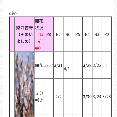
div>
開花
染井吉野
状況
（そめい
（
慈
R8
R7
R6
R5
R4
R3
R2
よしの）
光
寺
）
開花
3/27
3/31
3/28
3/22
-
4/1
３分
4/2
3/30
3/24
3/23
咲き