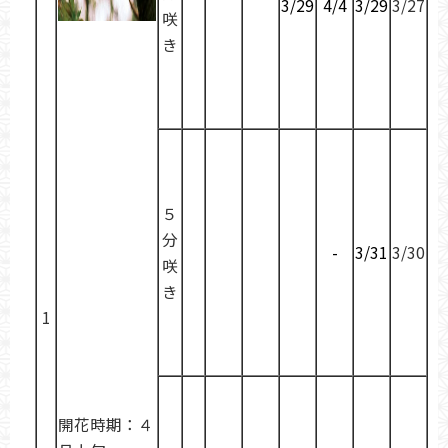
3/29
4/4
3/29
3/27
咲
き
５
分
-
3/31
3/30
咲
き
1
開花時期：４