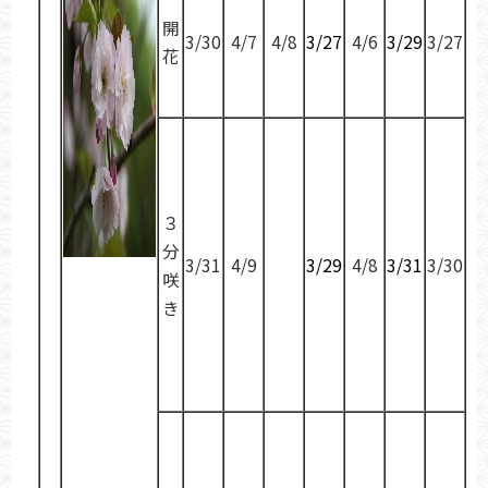
開
3/30
4/7
4/8
3/27
4/6
3/29
3/27
花
３
分
3/31
4/9
3/29
4/8
3/31
3/30
咲
き