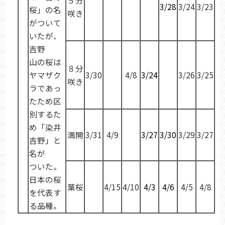
５分
3/28
3/24
3/23
桜」の名
咲き
がついて
いたが、
吉野
山の桜は
８分
ヤマザク
3/30
4/8
3/24
3/26
3/25
咲き
ラであっ
たため区
別するた
め「染井
満開
3/31
4/9
3/27
3/30
3/29
3/27
吉野」と
名が
ついた。
日本の桜
葉桜
4/15
4/10
4/3
4/6
4/5
4/8
を代表す
る品種。