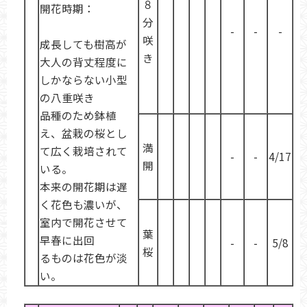
８
開花時期：
分
-
-
-
咲
成長しても樹高が
き
大人の背丈程度に
しかならない小型
の八重咲き
品種のため鉢植
え、盆栽の桜とし
満
て広く栽培されて
-
-
4/17
開
いる。
本来の開花期は遅
く花色も濃いが、
室内で開花させて
葉
早春に出回
-
-
5/8
桜
るものは花色が淡
い。