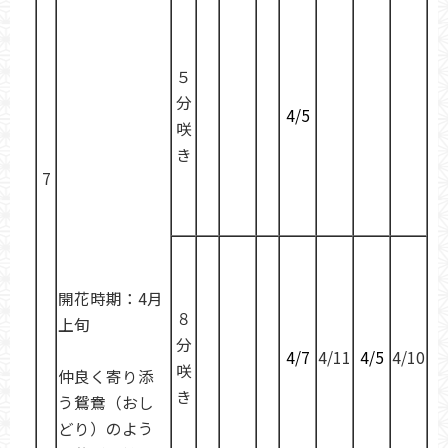
５
分
4/5
咲
き
7
開花時期：4月
８
上旬
分
4/7
4/11
4/5
4/10
咲
仲良く寄り添
き
う鴛鴦（おし
どり）のよう