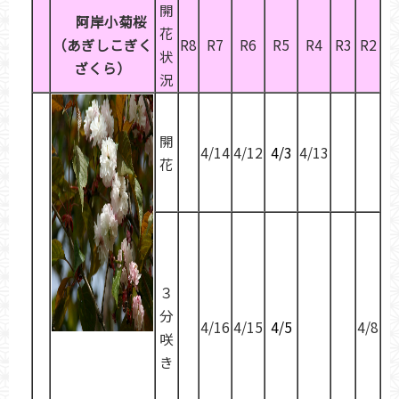
開
阿岸小菊桜
花
（あぎしこぎく
R8
R7
R6
R5
R4
R3
R2
状
ざくら）
況
開
4/14
4/12
4/3
4/13
花
３
分
4/16
4/15
4/5
4/8
咲
き