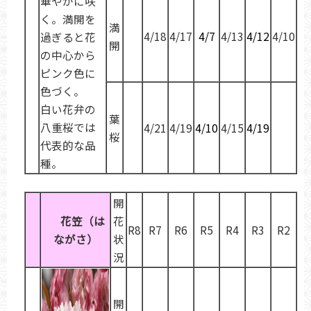
華やかに咲
く。満開を
満
4/18
4/17
4/7
4/13
4/12
4/10
過ぎると花
開
の中心から
ピンク色に
色づく。
白い花弁の
葉
八重桜では
4/21
4/19
4/10
4/15
4/19
桜
代表的な品
種。
開
花笠（は
花
R8
R7
R6
R5
R4
R3
R2
ながさ）
状
況
開