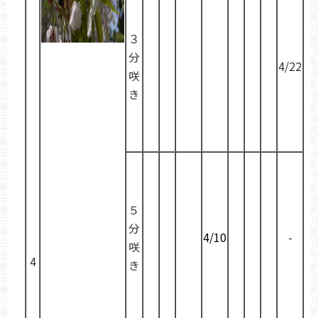
３
分
4/22
咲
き
５
分
4/10
-
咲
4
き