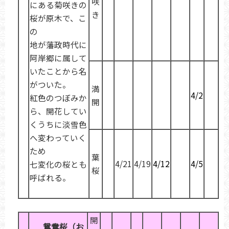
咲
にある菊咲きの
き
桜が原木で、こ
の
地が藩政時代に
阿岸郷に属して
いたことから名
がついた。
満
4/2
紅色のつぼみか
開
ら、開花してい
くうちに淡雪色
へ変わっていく
ため
葉
4/21
4/19
4/12
4/5
七変化の桜とも
桜
呼ばれる。
開
鴛鴦桜（お