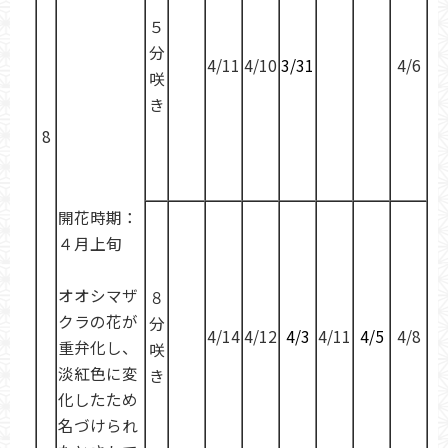
５
分
4/11
4/10
3/31
4/6
咲
き
8
開花時期：
４月上旬
オオシマザ
８
クラの花が
分
4/14
4/12
4/3
4/11
4/5
4/8
重弁化し、
咲
淡紅色に変
き
化したため
名づけられ