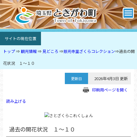
サイトの現在位置
トップ
⇒
観光情報
⇒
見どころ
⇒
慈光寺里ざくらコレクション
⇒
過去の開
花状況 １～１０
2026年4月3日 更新
更新日
印刷用ページを開く
読み上げる
過去の開花状況 １～１０