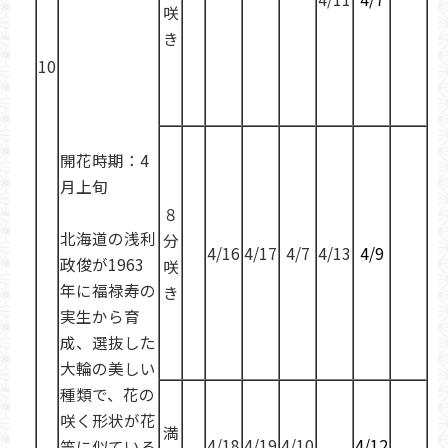
咲
き
10
開花時期：4
月上旬
８
北海道の浅利
分
4/16
4/17
4/7
4/13
4/9
政俊が1963
咲
年に福禄寿の
き
実生から育
成、選抜した
大輪の美しい
種類で、花の
咲く形状が花
満
4/18
4/19
4/10
4/12
笠に似ている