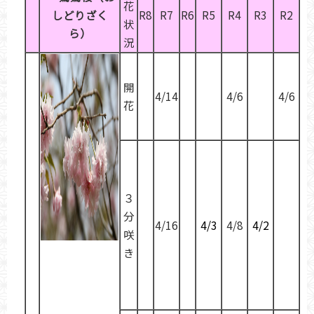
花
しどりざく
R8
R7
R6
R5
R4
R3
R2
状
ら）
況
開
4/14
4/6
4/6
花
３
分
4/16
4/3
4/8
4/2
咲
き