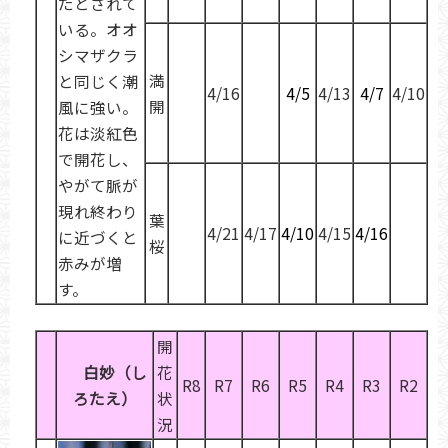
たとされて
いる。オオ
シマザクラ
満
と同じく潮
4/16
4/5
4/13
4/7
4/10
開
風に強い。
花は淡紅色
で開花し、
やがて脈が
現れ終わり
葉
4/21
4/17
4/10
4/15
4/16
に近づくと
桜
赤みが増
す。
開
白妙
（し
花
R8
R7
R6
R5
R4
R3
R2
ろたえ）
状
況