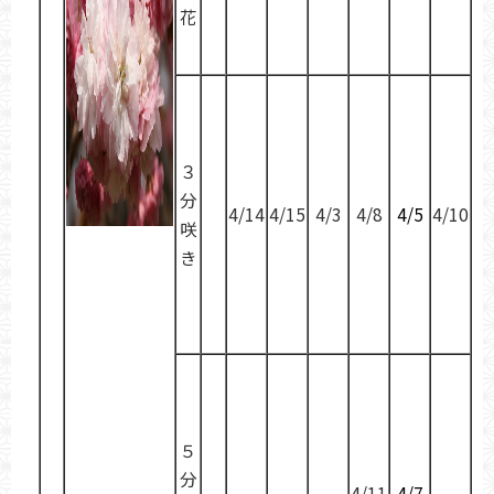
花
３
分
4/14
4/15
4/3
4/8
4/5
4/10
咲
き
５
分
4/11
4/7