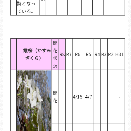
詩となっ
ている。
開
霞桜
（かすみ
花
R8
R7
R6
R5
R4
R3
R2
H31
ざくら）
状
況
開
4/15
4/7
-
花