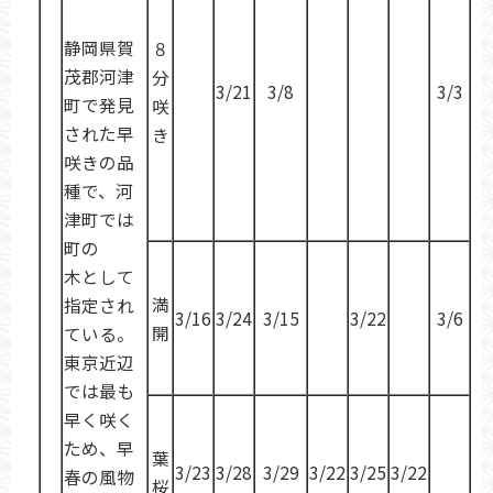
静岡県賀
８
茂郡河津
分
3/21
3/8
3/3
町で発見
咲
された早
き
咲きの品
種で、河
津町では
町の
木として
満
指定され
3/16
3/24
3/15
3/22
3/6
開
ている。
東京近辺
では最も
早く咲く
ため、早
葉
3/23
3/28
3/29
3/22
3/25
3/22
春の風物
桜