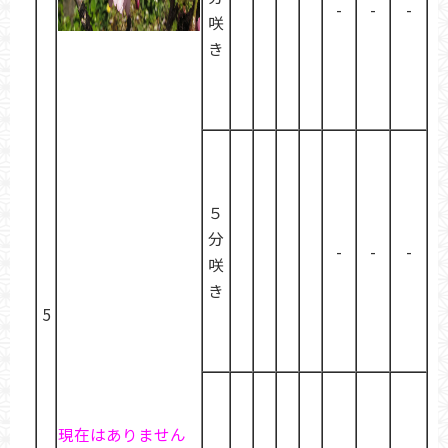
-
-
-
咲
き
５
分
-
-
-
咲
き
5
現在はありません