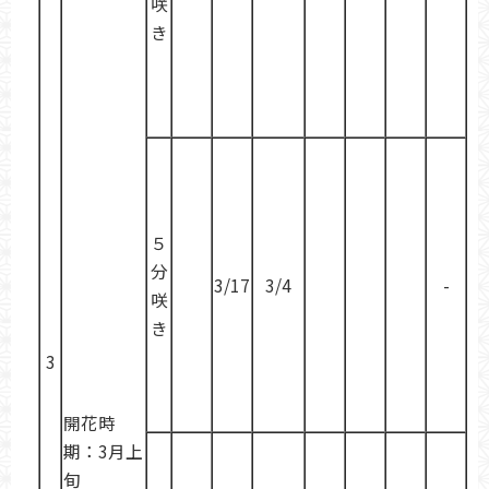
咲
き
５
分
3/17
3/4
-
咲
き
3
開花時
期：3月上
旬