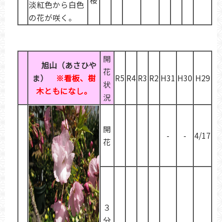
桜
淡紅色から白色
の花が咲く。
開
旭山（あさひや
花
ま）
※看板、樹
R5
R4
R3
R2
H31
H30
H29
状
木ともになし。
況
開
-
-
4/17
花
３
分