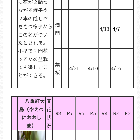
に花が２輪つ
ながる様子や
２本の雌しべ
満
をもつ様子から
4/13
4/7
開
この名がつい
たとされる。
小型でも開花
するため盆栽
葉
でも楽しむこ
4/21
4/10
4/16
桜
とができる。
八重紅
大
開
島
（やえべ
花
R8
R7
R6
R5
R4
R3
R2
におおし
状
ま）
況