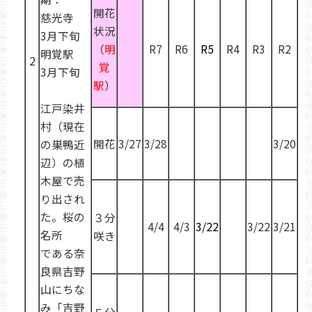
開花
慈光寺
状況
3月下旬
（
明
R7
R6
R5
R4
R3
R2
明覚駅
2
覚
3月下旬
駅
）
江戸染井
村（現在
開花
3/27
3/28
3/20
の巣鴨近
辺）の植
木屋で売
り出され
た。桜の
３分
4/4
4/3
3/22
3/22
3/21
名所
咲き
である奈
良県吉野
山にちな
み「吉野