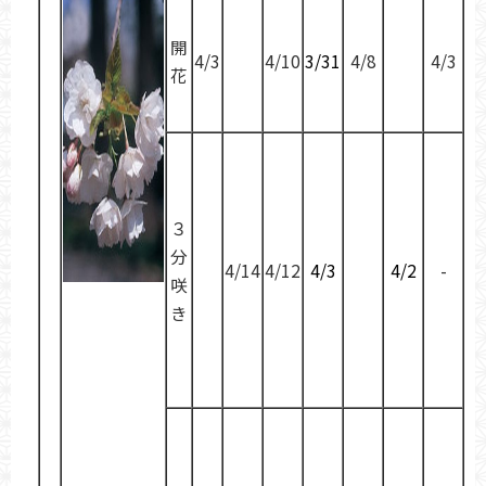
開
4/3
4/10
3/31
4/8
4/3
花
３
分
4/14
4/12
4/3
4/2
-
咲
き