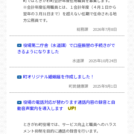
町ではときがわ町会計年度任用職員を募集します。
※会計年度任用職員とは、１会計年度（４月１日から
翌年の３月31日まで）を超えない任期で任命される地
方公務員です。
総務課
2026年7月8日
役場第二庁舎（水道課）で口座振替の手続きがで
きるようになりました
水道課
2025年10月24日
町オリジナル婚姻届を作成しました！
町民健康課
2025年9月1日
役場の電話対応が替わります
通話内容の録音と自
動音声案内を導入します
ときがわ町役場では、サービス向上と職員へのハラス
メント抑制を目的に通話の録音を行います。